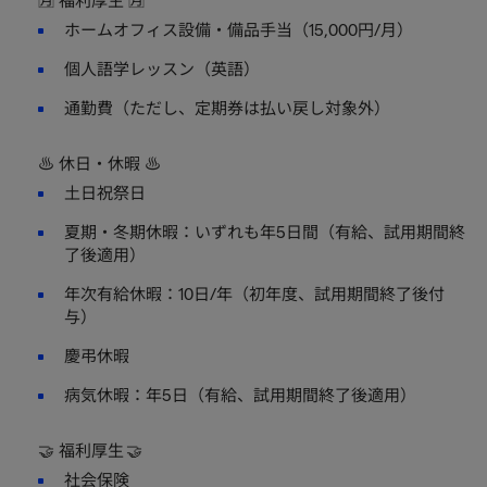
🈷️ 福利厚生 🈷️
ホームオフィス設備・備品手当（15,000円/月）
個人語学レッスン（英語）
通勤費（ただし、定期券は払い戻し対象外）
♨️ ️休日・休暇 ♨️
土日祝祭日
夏期・冬期休暇：いずれも年5日間（有給、試用期間終
了後適用）
年次有給休暇：10日/年（初年度、試用期間終了後付
与）
慶弔休暇
病気休暇：年5日（有給、試用期間終了後適用）
🤝 福利厚生 🤝
社会保険