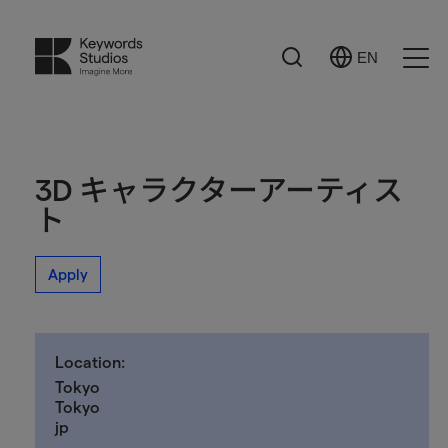
Search
EN
Select
Ope
Language
Men
3D キャラクターアーティス
ト
Apply
Location:
Tokyo
Tokyo
jp