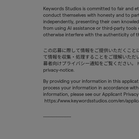
Keywords Studios is committed to fair and et
conduct themselves with honesty and to partic
independently, presenting their own knowled
from using AI assistance or third-party tools 
otherwise interfere with the authenticity of
この応募に際して情報をご提供いただくこと
て情報を収集・処理することをご理解いただ
募者向けプライバシー通知をご覧ください。 https://www
privacy-notice.
By providing your information in this applica
process your information in accordance with 
information, please see our Applicant Privacy
https://www.keywordsstudios.com/en/applica
------------------