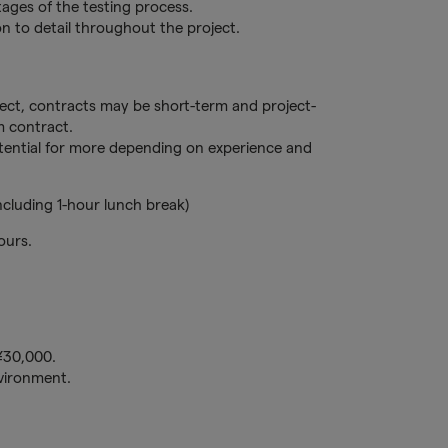
ages of the testing process.
on to detail throughout the project.
ct, contracts may be short-term and project-
m contract.
tential for more depending on experience and
ncluding 1-hour lunch break)
ours.
¥30,000.
nvironment.