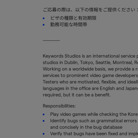
ご応募の際は、以下の情報をご提供ください
ビザの種類と有効期限
勤務可能な時間帯
-----------
Keywords Studios is an international service 
studios in Dublin, Tokyo, Seattle, Montreal,
Working on a worldwide basis, we provide a ran
services to prominent video game developers
Testers who are motivated, flexible, and idea
languages in the office are English and Japane
required, but it can be a benefit.
Responsibilities:
Play video games while checking the Kore
Identify bugs such as grammatical errors
and concisely in the bug database
Verify that bugs have been fixed and imp