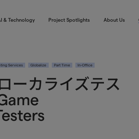
I & Technology
Project Spotlights
About Us
ting Services
Globalize
Part Time
In-Office
ローカライズテス
 Game
Testers