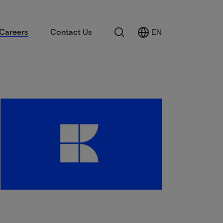
Search
Careers
Contact Us
EN
Select
Language