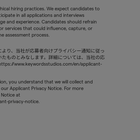
hical hiring practices. We expect candidates to
ipate in all applications and interviews
ge and experience. Candidates should refrain
or services that could influence, capture, or
 the assessment process.
により、当社が応募者向けプライバシー通知に従っ
いたものとみなします。詳細については、当社の応
.keywordsstudios.com/en/applicant-
tion, you understand that we will collect and
our Applicant Privacy Notice. For more
 Notice at
nt-privacy-notice.