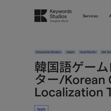
Services
A
Keywords Studios
Japan
Asia Pacific
QA Tes
韓国語ゲーム
ター/Korean
Localization 
Apply