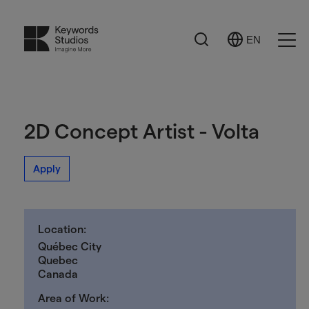
Search
EN
Select
Ope
Language
Men
2D Concept Artist - Volta
Apply
Location:
Québec City
Quebec
Canada
Area of Work: