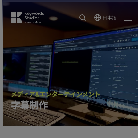
検
日本語
Select
Ope
索
Language
Men
メディア&エンターテインメント
字幕制作