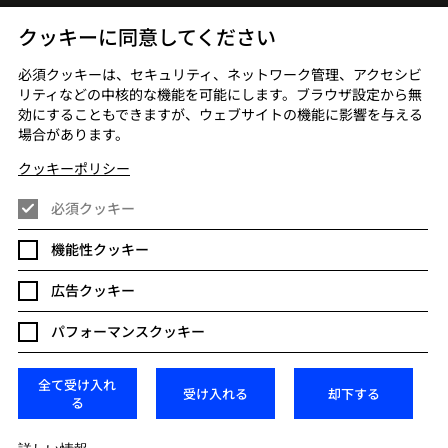
お問い合わせ
クッキーに同意してください
ターテインメ
採用情報
必須クッキーは、セキュリティ、ネットワーク管理、アクセシビ
ビス
リティなどの中核的な機能を可能にします。ブラウザ設定から無
効にすることもできますが、ウェブサイトの機能に影響を与える
場合があります。
クッキーポリシー
必須クッキー
機能性クッキー
広告クッキー
現代奴隷制方針について
グローバルポリシー
パフォーマンスクッキー
クッキー設定を変更
全て受け入れ
受け入れる
却下する
, South County Business Park,
る