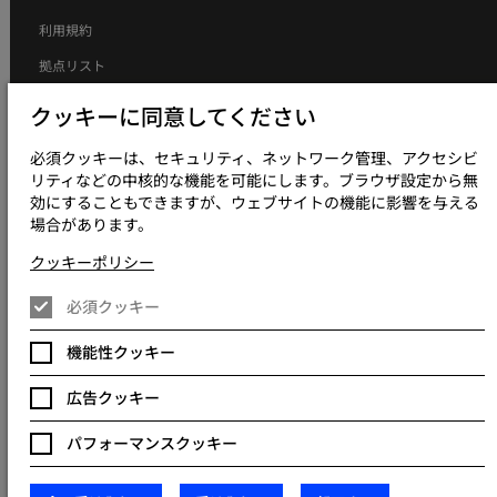
利用規約
拠点リスト
個人情報の取り扱いについて
クッキーに同意してください
個人情報の取り扱いについて（採用応募者向け）
必須クッキーは、セキュリティ、ネットワーク管理、アクセシビ
クッキーポリシー
リティなどの中核的な機能を可能にします。ブラウザ設定から無
効にすることもできますが、ウェブサイトの機能に影響を与える
現代奴隷制方針について
場合があります。
グローバルポリシー
クッキーポリシー
アクセシビリティについて
必須クッキー
クッキー設定を変更
機能性クッキー
広告クッキー
© 2023 - 2026 Keywords Studios Limited. 設立国：イングランドおよび
ウェールズ主たる事業所：Keywords International Limited, Whelan
House, South County Business Park, Leopardstown, Dublin 18, Dublin
パフォーマンスクッキー
Ireland.