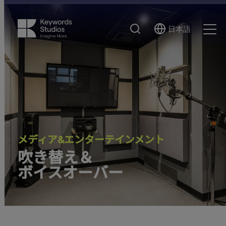
検
日本語
Select
Ope
索
Language
Men
メディア&エンターテインメント
吹き替え＆
ボイスオーバー