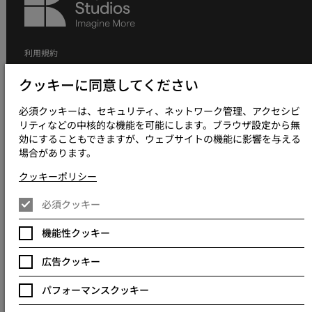
Studios
利用規約
拠点リスト
クッキーに同意してください
個人情報の取り扱いについて
必須クッキーは、セキュリティ、ネットワーク管理、アクセシビ
個人情報の取り扱いについて（採用応募者向け）
リティなどの中核的な機能を可能にします。ブラウザ設定から無
効にすることもできますが、ウェブサイトの機能に影響を与える
クッキーポリシー
場合があります。
現代奴隷制方針について
クッキーポリシー
グローバルポリシー
必須クッキー
アクセシビリティについて
クッキー設定を変更
機能性クッキー
広告クッキー
パフォーマンスクッキー
© 2023 - 2026 Keywords Studios Limited. 設立国：イングランドおよび
ウェールズ主たる事業所：Keywords International Limited, Whelan
House, South County Business Park, Leopardstown, Dublin 18, Dublin