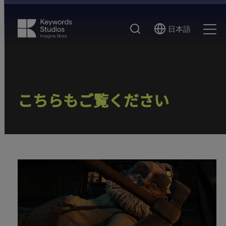
検
日本語
Select
Ope
索
Language
Men
こちらもご覧ください