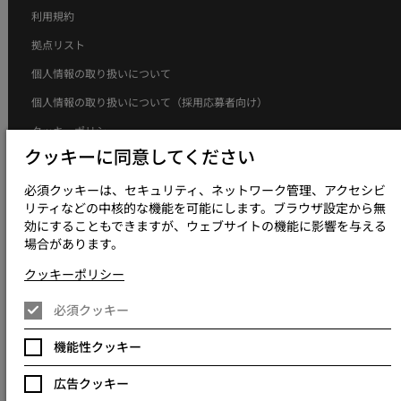
利用規約
拠点リスト
個人情報の取り扱いについて
個人情報の取り扱いについて（採用応募者向け）
クッキーポリシー
クッキーに同意してください
現代奴隷制方針について
グローバルポリシー
必須クッキーは、セキュリティ、ネットワーク管理、アクセシビ
リティなどの中核的な機能を可能にします。ブラウザ設定から無
アクセシビリティについて
効にすることもできますが、ウェブサイトの機能に影響を与える
場合があります。
クッキー設定を変更
クッキーポリシー
必須クッキー
© 2023 - 2026 Keywords Studios Limited. 設立国：イングランドおよび
ウェールズ主たる事業所：Keywords International Limited, Whelan
機能性クッキー
House, South County Business Park, Leopardstown, Dublin 18, Dublin
Ireland.
広告クッキー