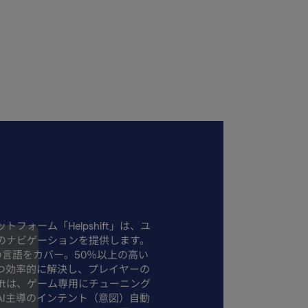
フォーム「Helpshift」は、ユ
のナビゲーションを提供します。
の言語をカバー。50％以上の高い
つ効率的に解決し、プレイヤーの
iftは、ゲーム専用にチューニング
AI主導のインテント（意図）自動