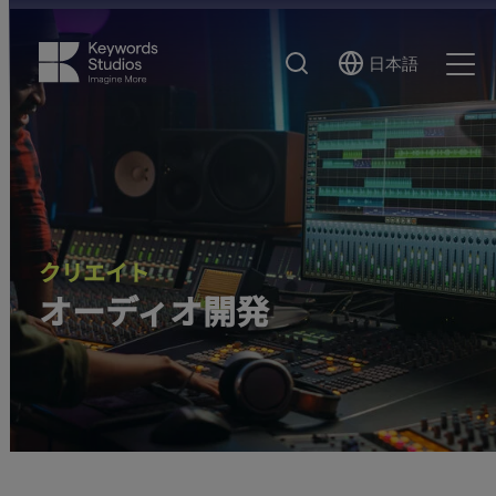
検
日本語
Select
Ope
索
Language
Men
クリエイト
オーディオ開発