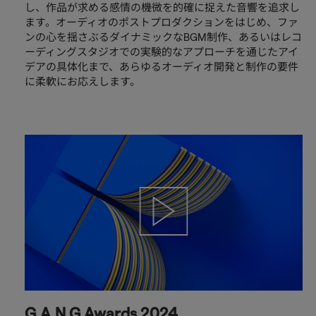
し、作品が求める感情の機微を的確に捉えた音響を追求し
ます。オーディオのポストプロダクションをはじめ、ファ
ンの心を揺さぶるダイナミックなBGM制作、あるいはレコ
ーディングスタジオでの実験的なアプローチを通じたアイ
デアの具体化まで、あらゆるオーディオ開発と制作の要件
に柔軟にお応えします。
動
画
を
視
聴
す
る
G.A.N.G Awards 2024