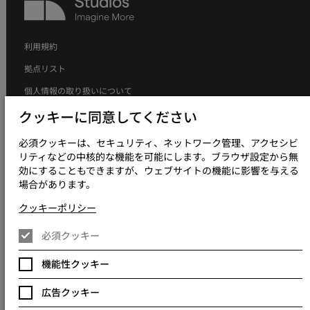
Studios
利用規約
拠点リスト
個人情報の取り扱いについて
個人情報の取り扱いについて（採用応募者向け）
クッキーに同意してください
クッキーポリシー
必須クッキーは、セキュリティ、ネットワーク管理、アクセシビ
リティなどの中核的な機能を可能にします。ブラウザ設定から無
現代奴隷制方針について
効にすることもできますが、ウェブサイトの機能に影響を与える
グローバルポリシー
場合があります。
アクセシビリティについて
クッキーポリシー
クッキー設定を変更
必須クッキー
機能性クッキー
© 2023 - 2026 Keywords Studios Limited. 設立国：イングランドおよび
広告クッキー
ウェールズ主たる事業所：Keywords International Limited, Whelan
House, South County Business Park, Leopardstown, Dublin 18, Dublin