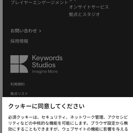
プレイヤーエンゲージメント
オンサイトサービス
拠点とスタジオ
お問い合わせ
採用情報
Keywords
Studios
利用規約
拠点リスト
個人情報の取り扱いについて
クッキーに同意してください
個人情報の取り扱いについて（採用応募者向け）
必須クッキーは、セキュリティ、ネットワーク管理、アクセシビ
クッキーポリシー
リティなどの中核的な機能を可能にします。ブラウザ設定から無
効にすることもできますが、ウェブサイトの機能に影響を与える
現代奴隷制方針について