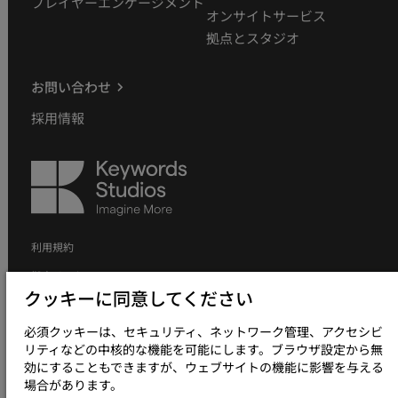
プレイヤーエンゲージメント
オンサイトサービス
拠点とスタジオ
お問い合わせ
採用情報
Keywords
Studios
利用規約
拠点リスト
クッキーに同意してください
個人情報の取り扱いについて
必須クッキーは、セキュリティ、ネットワーク管理、アクセシビ
個人情報の取り扱いについて（採用応募者向け）
リティなどの中核的な機能を可能にします。ブラウザ設定から無
クッキーポリシー
効にすることもできますが、ウェブサイトの機能に影響を与える
場合があります。
現代奴隷制方針について