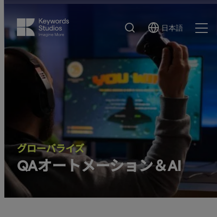
検
日本語
Select
Ope
索
Language
Men
グローバライズ
QAオートメーション＆AI