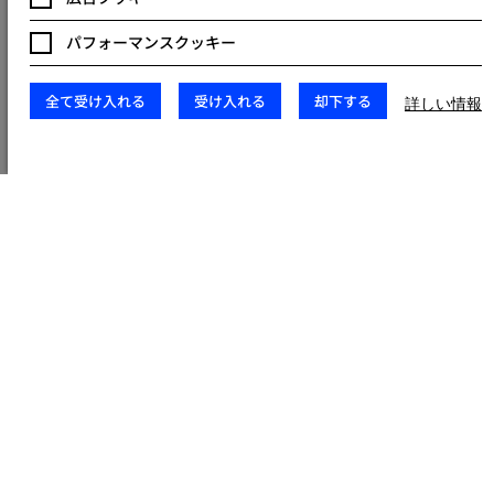
Keywords Studiosが提供する技術支援により、お客 様は
パフォーマンスクッキー
自社のコアビジネスや戦略に専念できるようになり ます。
Keywords Studiosは技術面やプロジェクト実行 を専門的
に担当し、お客様は製品開発の企画や戦略的意 思決定に集
全て受け入れる
受け入れる
却下する
詳しい情報
中できます。高度な技術力と専門知識を活か してプロジェ
クトを効率的に進行し、技術的課題や開発 の煩雑さから解
放します。 これにより、お客様はリソースをコアビジネス
の成長 や目標達成に最大限活用し、市場の変化にも迅速に
対応 できます。Keywords Studiosの支援は、お客様のビ
ジ ネス成果を最大化するための強力な基盤を提供します。
探検 ​
Explore
新たなゲームジャンル​
新たなゲーム性​​
新しい技術
日本のゲームメーカーの独創的なアイデアやアートス タイ
ルは海外のユーザーを魅了しますが、ゲーム開発の 規模が
拡大する中で、実現には多くの時間とリソースが 必要で
す。Keywords Studios の技術を活用することで、 開発に