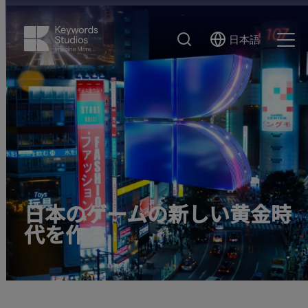
検
日本語
Select
Ope
索
Language
Men
日本のゲームの新しい黄金時
代を作る