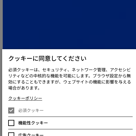
クッキーに同意してください
必須クッキーは、セキュリティ、ネットワーク管理、アクセシビ
リティなどの中核的な機能を可能にします。ブラウザ設定から無
効にすることもできますが、ウェブサイトの機能に影響を与える
Keywords Studiosのサービスを利用す
場合があります。
ることで お 客様が得られる3つの価値
クッキーポリシー
専念 Focus
必須クッキー
IP​
機能性クッキー
コアビジネス​
戦略
広告クッキー