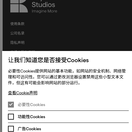
Studios
使用条款
公司名录
隐私声明
申请人隐私声明
让我们知道您是否接受Cookies
Cookie声明
必要性Cookies提供网站的基本功能，如网站的安全机制、网络管
条款和条件
理和可访问性。您可以通过更改浏览器设置禁用这些小型文本文
人权与劳工权益
件，但这有可能会影响网站的部分运行。
全球政策
查看Cookie声明
无障碍声明
必要性Cookies
更改Cookie偏好设置
功能性Cookies
© 2023 - 2026 熠文（上海）信息技术有限公司. Keywords International
Limited, Whelan House, South County Business Park, Leopardstown,
沪ICP备2022022064号-1
沪公网安备
Dublin 18, Dublin Ireland.
广告Cookies