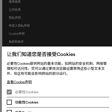
使用条款
公司名录
隐私声明
申请人隐私声明
Cookie声明
条款和条件
人权与劳工权益
让我们知道您是否接受Cookies
全球政策
必要性Cookies提供网站的基本功能，如网站的安全机制、网络管
无障碍声明
理和可访问性。您可以通过更改浏览器设置禁用这些小型文本文
件，但这有可能会影响网站的部分运行。
更改Cookie偏好设置
查看Cookie声明
© 2023 - 2026 熠文（上海）信息技术有限公司. Keywords International
Limited, Whelan House, South County Business Park, Leopardstown,
沪ICP备2022022064号-1
沪公网安备
Dublin 18, Dublin Ireland.
必要性Cookies
31010902003465号
沪**ICP**备**2022022064**号**-1**
功能性Cookies
沪公网安备**31010902003465**号**