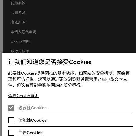
使用条款
公司名录
隐私声明
申请人隐私声明
Cookie声明
条款和条件
让我们知道您是否接受Cookies
人权与劳工权益
全球政策
必要性Cookies提供网站的基本功能，如网站的安全机制、网络管
理和可访问性。您可以通过更改浏览器设置禁用这些小型文本文
无障碍声明
件，但这有可能会影响网站的部分运行。
更改Cookie偏好设置
查看Cookie声明
© 2023 - 2026 熠文（上海）信息技术有限公司. Keywords International
Limited, Whelan House, South County Business Park, Leopardstown,
必要性Cookies
沪ICP备2022022064号-1
沪公网安备
Dublin 18, Dublin Ireland.
31010902003465号
功能性Cookies
沪**ICP**备**2022022064**号**-1**
沪公网安备**31010902003465**号**
广告Cookies