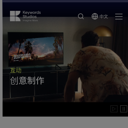
搜
中文
Select
Ope
索
Language
Men
互动
创意制作
Play
Pau
video
vide