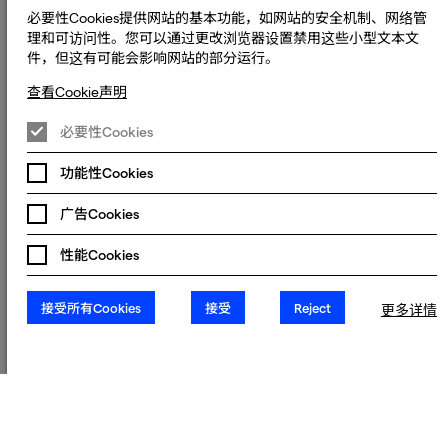
必要性Cookies提供网站的基本功能，如网站的安全机制、网络管
标志
理和可访问性。您可以通过更改浏览器设置禁用这些小型文本文
关键视觉资源与美术
件，但这有可能会影响网站的部分运行。
渠道营销
游戏封面
查看Cookie声明
以及您需要的任何艺术形式
必要性Cookies
我们通过与客户的长期业务目标保持一致，并促进战略合作
伙伴关系来取得成功。
功能性Cookies
广告Cookies
性能Cookies
接受所有Cookies
接受
Reject
更多详情
Jump to
返回页首
服务