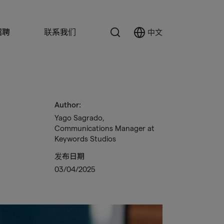
搜
招聘
联系我们
中文
Select
索
Language
Author:
Yago Sagrado,
Communications Manager at
Keywords Studios
发布日期
03/04/2025