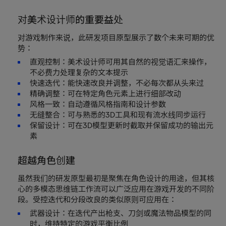
对美术设计师的重要益处
对游戏制作来说，此研发项目原型展示了数个未来可期的优
势：
直观控制：美术设计师可用其自然的视觉语汇来操作，
不必费力处理复杂的文本提示
快速迭代：能快速改良并调整，不必每次都从头来过
精确调整：可在特定角色元素上进行细部改动
风格一致：自动遵循风格指南和设计参数
无缝整合：可与熟悉的3D工具和现有流水线同步运行
保留设计：可在3D模型更新时截取并保留成功的输出元
素
超越角色创建
虽然我们的研发原型最初是聚焦在角色设计的用途，但其核
心的多模态思维链工作流可以广泛应用在游戏开发的不同阶
段。受控迭代和分段改良的类似原则可应用在：
武器设计：在迭代产出枪支、刀剑或魔法物品模型的同
时，维持特定的游戏平衡比例