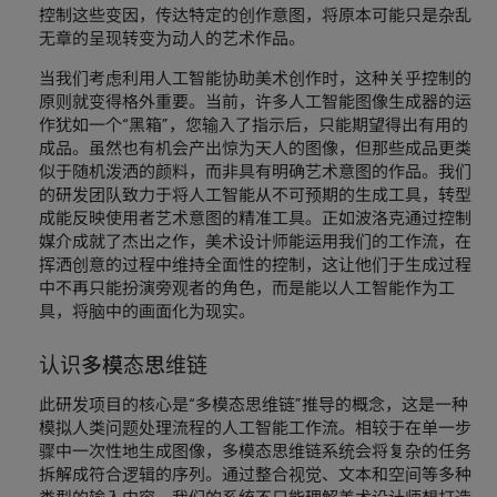
控制这些变因，传达特定的创作意图，将原本可能只是杂乱
无章的呈现转变为动人的艺术作品。
当我们考虑利用人工智能协助美术创作时，这种关乎控制的
原则就变得格外重要。当前，许多人工智能图像生成器的运
作犹如一个“黑箱”，您输入了指示后，只能期望得出有用的
成品。虽然也有机会产出惊为天人的图像，但那些成品更类
似于随机泼洒的颜料，而非具有明确艺术意图的作品。我们
的研发团队致力于将人工智能从不可预期的生成工具，转型
成能反映使用者艺术意图的精准工具。正如波洛克通过控制
媒介成就了杰出之作，美术设计师能运用我们的工作流，在
挥洒创意的过程中维持全面性的控制，这让他们于生成过程
中不再只能扮演旁观者的角色，而是能以人工智能作为工
具，将脑中的画面化为现实。
认识多模态思维链
此研发项目的核心是“多模态思维链”推导的概念，这是一种
模拟人类问题处理流程的人工智能工作流。相较于在单一步
骤中一次性地生成图像，多模态思维链系统会将复杂的任务
拆解成符合逻辑的序列。通过整合视觉、文本和空间等多种