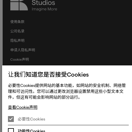
Studios
使用条款
公司名录
隐私声明
申请人隐私声明
Cookie声明
条款和条件
让我们知道您是否接受Cookies
人权与劳工权益
必要性Cookies提供网站的基本功能，如网站的安全机制、网络管
全球政策
理和可访问性。您可以通过更改浏览器设置禁用这些小型文本文
件，但这有可能会影响网站的部分运行。
无障碍声明
更改Cookie偏好设置
查看Cookie声明
© 2023 - 2026 熠文（上海）信息技术有限公司. Keywords International
必要性Cookies
Limited, Whelan House, South County Business Park, Leopardstown,
沪ICP备2022022064号-1
沪公网安备
Dublin 18, Dublin Ireland.
31010902003465号
功能性Cookies