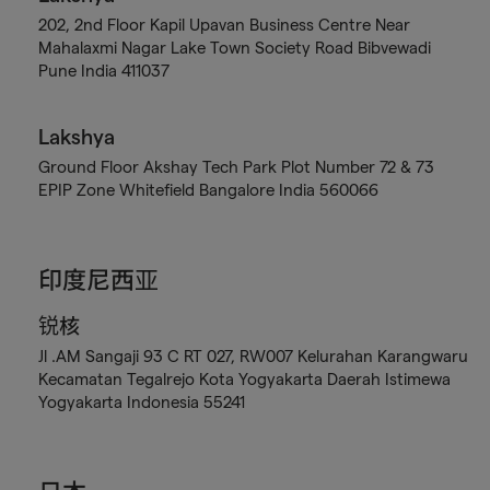
202, 2nd Floor Kapil Upavan Business Centre Near
Mahalaxmi Nagar Lake Town Society Road Bibvewadi
Pune India 411037
Lakshya
Ground Floor Akshay Tech Park Plot Number 72 & 73
EPIP Zone Whitefield Bangalore India 560066
印度尼西亚
锐核
Jl .AM Sangaji 93 C RT 027, RW007 Kelurahan Karangwaru
Kecamatan Tegalrejo Kota Yogyakarta Daerah Istimewa
Yogyakarta Indonesia 55241