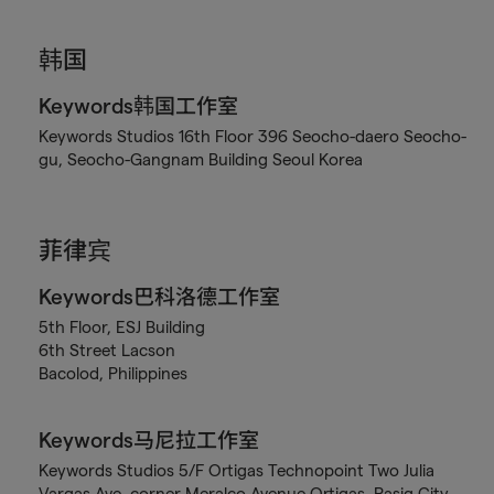
韩国
Keywords韩国工作室
Keywords Studios 16th Floor 396 Seocho-daero Seocho-
gu, Seocho-Gangnam Building Seoul Korea
菲律宾
Keywords巴科洛德工作室
5th Floor, ESJ Building
6th Street Lacson
Bacolod, Philippines
Keywords马尼拉工作室
Keywords Studios 5/F Ortigas Technopoint Two Julia
Vargas Ave. corner Meralco Avenue Ortigas, Pasig City