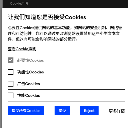
Cookie声明
条款和条件
让我们知道您是否接受Cookies
人权与劳工权益
必要性Cookies提供网站的基本功能，如网站的安全机制、网络管
全球政策
理和可访问性。您可以通过更改浏览器设置禁用这些小型文本文
件，但这有可能会影响网站的部分运行。
无障碍声明
查看Cookie声明
更改Cookie偏好设置
© 2023 - 2026 熠文（上海）信息技术有限公司. Keywords International
必要性Cookies
Limited, Whelan House, South County Business Park, Leopardstown,
沪ICP备2022022064号-1
沪公网安备
Dublin 18, Dublin Ireland.
功能性Cookies
31010902003465号
沪**ICP**备**2022022064**号**-1**
广告Cookies
沪公网安备**31010902003465**号**
性能Cookies
接受所有Cookies
接受
Reject
更多详情