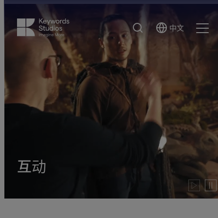
搜
中文
Select
Ope
索
Language
Men
互动
Play
Pau
video
vide