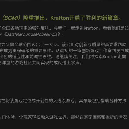
a》（BGMI）
隆重推出，Krafton开启了胜利的新篇章。
国各地玩家的强烈反响。与我们一起走进Krafton，看看他们是如
的
《BattleGroundsMobileIndia》
。
的影响力又向全球范围迈出了一大步。该公司对创新与质量的高要求帮助
布成为里程碑级的重要事件。从最初的一家创新游戏工作室到发展成
其出色的适应性和前瞻性思维。请继续关注，我们将探索Krafton走向
情洋溢的游戏社区共同实现的成就送上掌声。
旨在将该游戏定位成开创性的大逃杀游戏。其愿景包括借助各种方法
入门体验，让玩家轻松融入游戏世界，能够在毫无困惑和挫折的情况