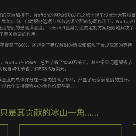
方案的双重加持下，Krafton的游戏成功发布之旅体现了设置远大客服目
能定向、自助服务选项与高效资源分配的协同作用下，Krafton打
想到的最高满意度。Helpshift量身打造的定制方案巧妙地解决了
发挥了至关重要的作用。
率提高了80%，还避免了错误解封的情况和缩短了合规玩家的等待
rafton在
BGMI
上总共节省了
1060万
美元，其中常见问题解答节
实现自动化节省了约
898.5万
美元。
客户满意度的总体评分在一年内提高了13%，凸显了玩家满意度的提升。
在整个现代化支持流程中的合作价值与能力。
这只是其贡献的冰山一角……