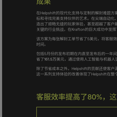
成果
在Helpshift的现代化支持与定制的解封难题
标和寻找完美支持伙伴的艺术。在尖端自动化、智
造出了顺畅无缝的玩家体验，甚至超越了客户能设
关键的行业挑战，在Krafton的巨大成功中
该方案为每张解封工单节省了5美元，将客服效
时间。
包括5月份的发布初期在内直至发布后的一年间，K
省了
161.5万
美元，通过使用人工智能与机器人
除了节省成本之外，Helpshift的贡献还使
这一系列支持体验的改善体现了Helpshift
客服效率提高了80%，