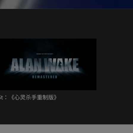
3t：《心灵杀手重制版》