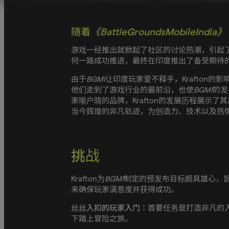
随着
《BattleGroundsMobileIndi
游戏一经推出就掀起了社区的讨论热潮，引起了全
何一路成功推进，最终在印度推出了备受期待
由于
BGMI
让印度玩家爱不释手，Krafton
他们走到了游戏行业的最前沿，也使
BGMI
的发
家喻户晓的品牌，Krafton的发展历程展示了
当今辉煌的非凡轨迹，为创造力、技术以及热
挑战
Krafton为
BGMI
制定的预发布目标颇具雄心，
来确保玩家满意度并获得成功。
丝丝入扣的玩家入门：
首要任务是打造非凡的
下踏上冒险之旅。