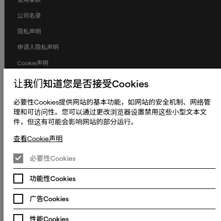
公司名录
隐私声明
申请人隐私声明
Cookie声明
条款和条件
让我们知道您是否接受Cookies
人权与劳工权益
必要性Cookies提供网站的基本功能，如网站的安全机制、网络管
全球政策
理和可访问性。您可以通过更改浏览器设置禁用这些小型文本文
件，但这有可能会影响网站的部分运行。
无障碍声明
查看Cookie声明
更改Cookie偏好设置
必要性Cookies
© 2023 - 2026 熠文（上海）信息技术有限公司. Keywords International
Limited, Whelan House, South County Business Park, Leopardstown,
沪ICP备2022022064号-1
沪公网安备
Dublin 18, Dublin Ireland.
功能性Cookies
31010902003465号
沪**ICP**备**2022022064**号**-1**
广告Cookies
沪公网安备**31010902003465**号**
性能Cookies