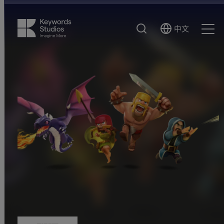
搜
中文
Select
Ope
索
Language
Men