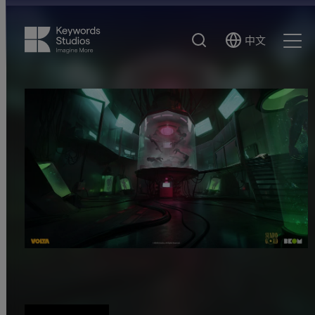
搜
中文
Select
Ope
索
Language
Men