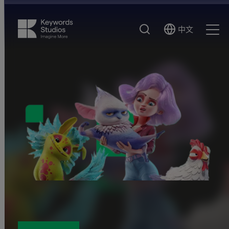
搜
中文
Select
Ope
索
Language
Men