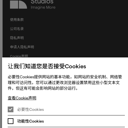
Studios
使用条款
公司名录
隐私声明
申请人隐私声明
Cookie声明
让我们知道您是否接受Cookies
条款和条件
人权与劳工权益
必要性Cookies提供网站的基本功能，如网站的安全机制、网络管
理和可访问性。您可以通过更改浏览器设置禁用这些小型文本文
全球政策
件，但这有可能会影响网站的部分运行。
无障碍声明
查看Cookie声明
更改Cookie偏好设置
必要性Cookies
© 2023 - 2026 熠文（上海）信息技术有限公司. Keywords International
Limited, Whelan House, South County Business Park, Leopardstown,
沪ICP备2022022064号-1
沪公网安备
Dublin 18, Dublin Ireland.
功能性Cookies
31010902003465号