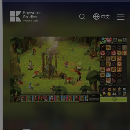
搜
中文
Select
Ope
索
Language
Men