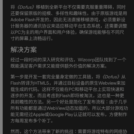
将
《Dofus》
移植到全新平台不仅需要克服重重障碍，同时
还要保留原版的规模、多样性和趣味性。由于原版游戏是用
Adobe Flash开发的，因此无法直接移植游戏，必须重新设
计服务器的通讯协议来适应移动平台生态系统，还需要调整
以PC为主的用户界面和用户体验，确保游戏能够在不同尺
寸的屏幕上流畅运行。
解决方案
经过一段时间的深入研究和评估，Wizcorp团队找到了一个
既能满足客户需求又能提供额外价值的解决方案。
第一步是开发一套完全量身定做的工具链，将
《Dofus》
从
Flash转译为HTML5，并通过目标设备的原生Webview来加
载生成的代码。这样不仅能在PC和移动平台上实现快速和
逐步的开发，而且考虑到Flash即将被淘汰，这也是一种更
具前瞻性的方法。另一个好处是简化了发布流程：由于几乎
所有功能都是通过WebView动态加载的，所以大部分游戏功
能无需经过Apple或Google Play认证就可以发布，方便制作
方每周发布多个补丁。
然而，这个方法带来了新的挑战：需要将游戏特有的网络协