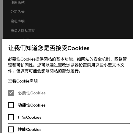
使用条款
公司名录
隐私声明
申请人隐私声明
Cookie声明
让我们知道您是否接受Cookies
条款和条件
必要性Cookies提供网站的基本功能，如网站的安全机制、网络管
人权与劳工权益
理和可访问性。您可以通过更改浏览器设置禁用这些小型文本文
全球政策
件，但这有可能会影响网站的部分运行。
无障碍声明
查看Cookie声明
更改Cookie偏好设置
必要性Cookies
© 2023 - 2026 熠文（上海）信息技术有限公司. Keywords International
Limited, Whelan House, South County Business Park, Leopardstown,
功能性Cookies
沪ICP备2022022064号-1
沪公网安备
Dublin 18, Dublin Ireland.
31010902003465号
广告Cookies
沪**ICP**备**2022022064**号**-1**
沪公网安备**31010902003465**号**
性能Cookies