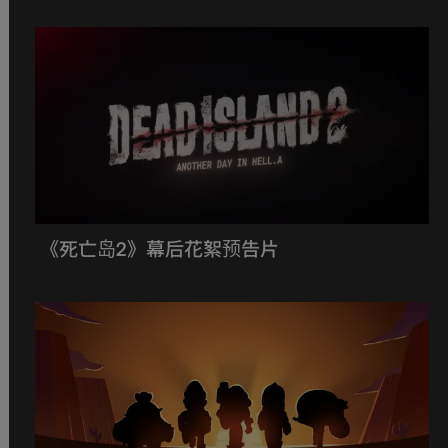
《死亡岛2》幕后花絮预告片