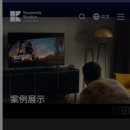
搜
中文
Select
Ope
索
Language
Men
案例展示
Play
Pau
video
vide