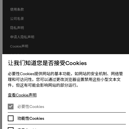
使用条款
公司名录
隐私声明
申请人隐私声明
Cookie声明
条款和条件
让我们知道您是否接受Cookies
人权与劳工权益
必要性Cookies提供网站的基本功能，如网站的安全机制、网络管
全球政策
理和可访问性。您可以通过更改浏览器设置禁用这些小型文本文
无障碍声明
件，但这有可能会影响网站的部分运行。
更改Cookie偏好设置
查看Cookie声明
© 2023 - 2026 熠文（上海）信息技术有限公司. Keywords International
Limited, Whelan House, South County Business Park, Leopardstown,
必要性Cookies
沪ICP备2022022064号-1
沪公网安备
Dublin 18, Dublin Ireland.
31010902003465号
功能性Cookies
沪**ICP**备**2022022064**号**-1**